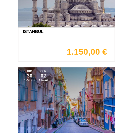
ISTANBUL
1.150,00 €
DIC
GEN
30
02
4 Giorni
3 Notti