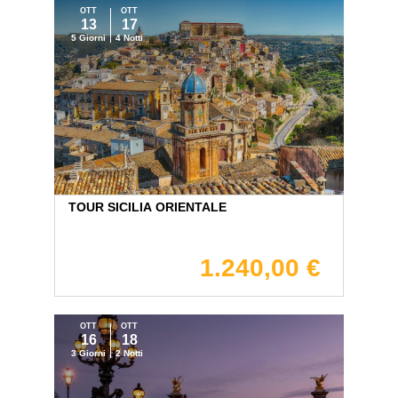
OTT
OTT
13
17
5 Giorni
4 Notti
TOUR SICILIA ORIENTALE
1.240,00 €
OTT
OTT
16
18
3 Giorni
2 Notti