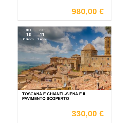
980,00 €
OTT
OTT
10
11
2 Giorni
1 notte
TOSCANA E CHIANTI -SIENA E IL
PAVIMENTO SCOPERTO
330,00 €