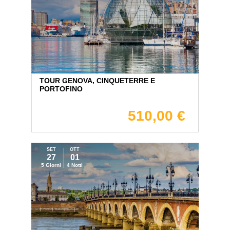
TOUR GENOVA, CINQUETERRE E
PORTOFINO
510,00 €
SET
OTT
27
01
5 Giorni
4 Notti