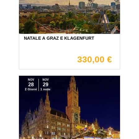
NATALE A GRAZ E KLAGENFURT
330,00 €
NOV
NOV
28
29
2 Giorni
1 notte