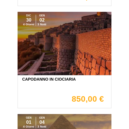
DIC
GEN
30
02
4 Giorni
3 Notti
CAPODANNO IN CIOCIARIA
850,00 €
GEN
GEN
01
04
4 Giorni
3 Notti