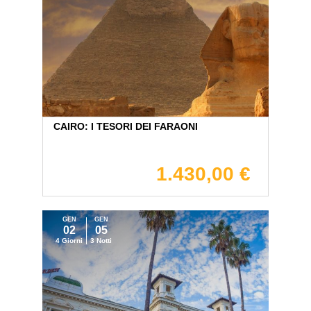
CAIRO: I TESORI DEI FARAONI
1.430,00 €
GEN
GEN
02
05
4 Giorni
3 Notti