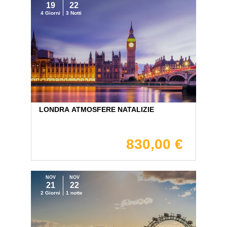
19
22
4 Giorni
3 Notti
LONDRA ATMOSFERE NATALIZIE
830,00 €
NOV
NOV
21
22
2 Giorni
1 notte