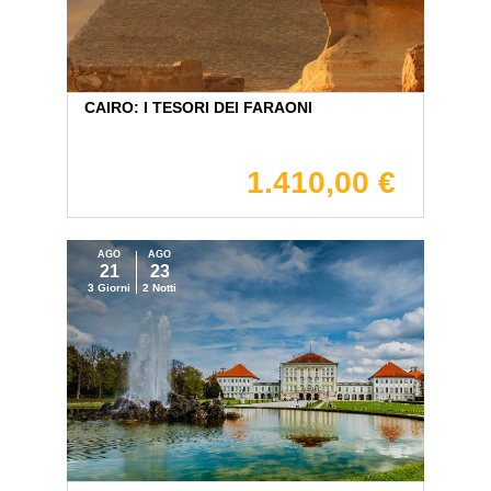
CAIRO: I TESORI DEI FARAONI
1.410,00 €
AGO
AGO
21
23
3 Giorni
2 Notti