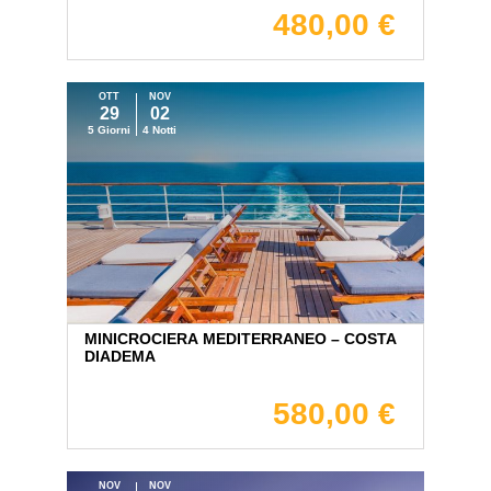
480,00 €
OTT
NOV
29
02
5 Giorni
4 Notti
MINICROCIERA MEDITERRANEO – COSTA
DIADEMA
580,00 €
NOV
NOV