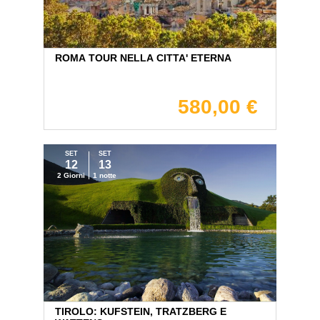
ROMA TOUR NELLA CITTA' ETERNA
580,00 €
SET
SET
12
13
2 Giorni
1 notte
TIROLO: KUFSTEIN, TRATZBERG E