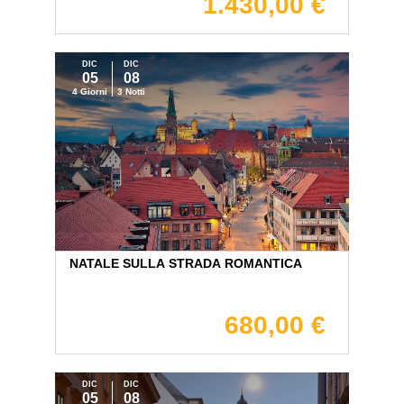
1.430,00 €
DIC
DIC
05
08
4 Giorni
3 Notti
NATALE SULLA STRADA ROMANTICA
680,00 €
DIC
DIC
05
08