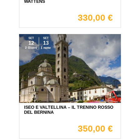
WATTENS
330,00 €
SET
SET
12
13
2 Giorni
1 notte
ISEO E VALTELLINA – IL TRENINO ROSSO
DEL BERNINA
350,00 €