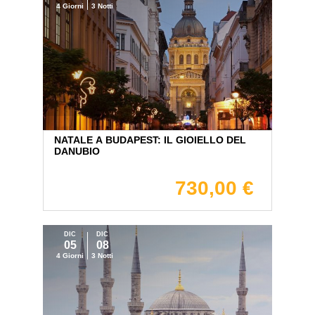
4 Giorni
3 Notti
NATALE A BUDAPEST: IL GIOIELLO DEL
DANUBIO
730,00 €
DIC
DIC
05
08
4 Giorni
3 Notti