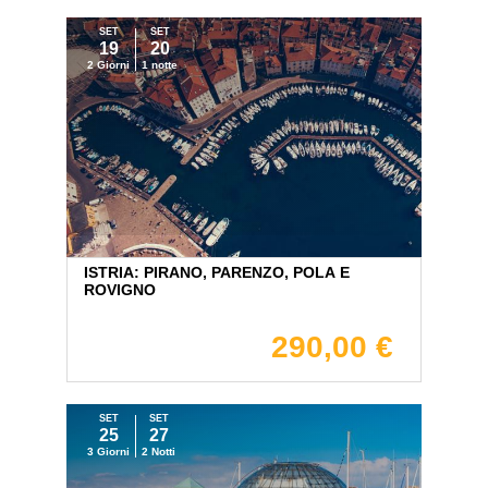
SET
SET
19
20
2 Giorni
1 notte
ISTRIA: PIRANO, PARENZO, POLA E
ROVIGNO
290,00 €
SET
SET
25
27
3 Giorni
2 Notti