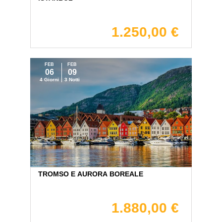
1.250,00 €
FEB
FEB
06
09
4 Giorni
3 Notti
TROMSO E AURORA BOREALE
1.880,00 €