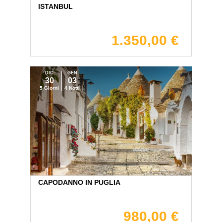
ISTANBUL
1.350,00 €
DIC
GEN
30
03
5 Giorni
4 Notti
CAPODANNO IN PUGLIA
980,00 €