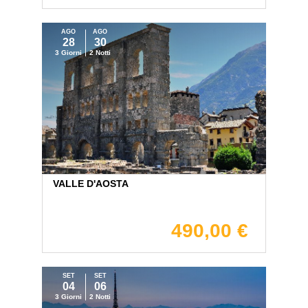
AGO
AGO
28
30
3 Giorni
2 Notti
VALLE D'AOSTA
490,00 €
SET
SET
04
06
3 Giorni
2 Notti