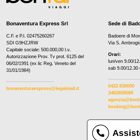
Bonaventura Express Srl
Sede di Bad
C.F. e P.I. 02475260267
Badoere di Mor
SDI G9HZJRW
Via S. Ambrogi
Capitale sociale: 500.000,00 I.v.
Orari:
Autorizzazione Prov. Tv prot. 6125 del
lun/ven 9.00/12
06/02/1991 (ex lic Reg. Veneto del
sab 9.00/12.30 
31/01/1984)
0422 838000
bonaventuraexpress@legalmail.it
3482659589
agenzia@bontu
booking@bontu
Assist