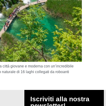
a città giovane e moderna con un’incredibile
o naturale di 16 laghi collegati da roboanti
Iscriviti alla nostra
newsletter!