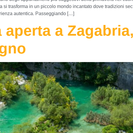
a si trasforma in un piccolo mondo incantato dove tradizioni secola
rienza autentica. Passeggiando […]
 aperta a Zagabria,
igno