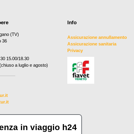
oere
Info
gano (TV)
Assicurazione annullamento
o 36
Assicurazione sanitaria
Privacy
.30 15.00/18.30
(chiuso a luglio e agosto)
r.it
r.it
enza in viaggio h24