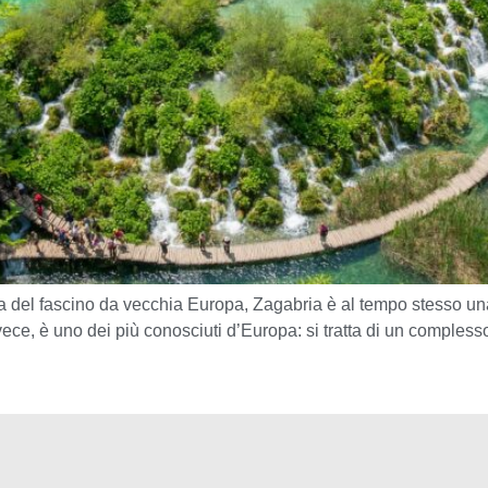
ata del fascino da vecchia Europa, Zagabria è al tempo stesso un
nvece, è uno dei più conosciuti d’Europa: si tratta di un compless