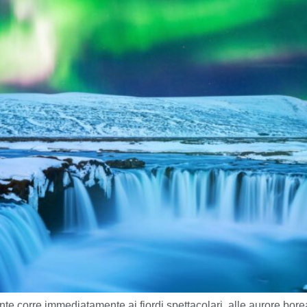
 corre immediatamente ai fiordi spettacolari, alle aurore boreali 