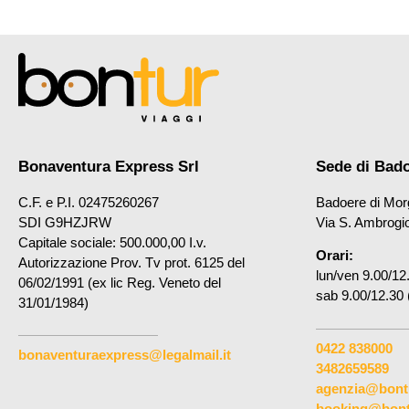
Bonaventura Express Srl
Sede di Bad
C.F. e P.I. 02475260267
Badoere di Mor
SDI G9HZJRW
Via S. Ambrogi
Capitale sociale: 500.000,00 I.v.
Orari:
Autorizzazione Prov. Tv prot. 6125 del
lun/ven 9.00/12
06/02/1991 (ex lic Reg. Veneto del
sab 9.00/12.30 
31/01/1984)
0422 838000
bonaventuraexpress@legalmail.it
3482659589
agenzia@bontu
booking@bontu