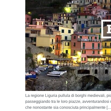
La regione Liguria pullula di borghi medievali, picc
passeggiando tra le loro piazze, avventurandosi nel
che nonostante sia conosciuta principalmente […