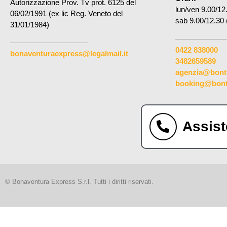
Autorizzazione Prov. Tv prot. 6125 del
lun/ven 9.00/12
06/02/1991 (ex lic Reg. Veneto del
sab 9.00/12.30 
31/01/1984)
0422 838000
bonaventuraexpress@legalmail.it
3482659589
agenzia@bontu
booking@bontu
Assist
© Bonaventura Express S.r.l. Tutti i diritti riservati.