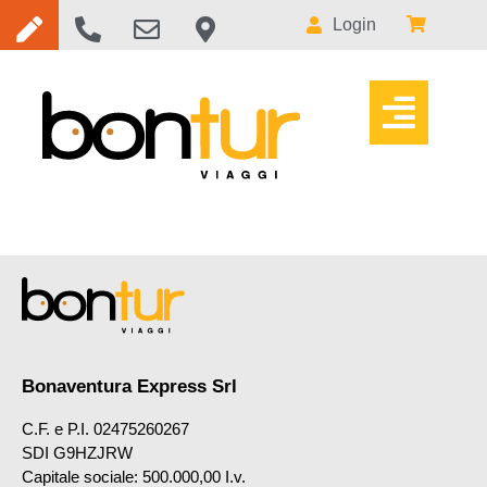
Login
Bonaventura Express Srl
C.F. e P.I. 02475260267
SDI G9HZJRW
Capitale sociale: 500.000,00 I.v.