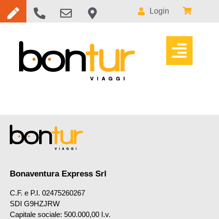
Login
Bonaventura Express Srl
C.F. e P.I. 02475260267
SDI G9HZJRW
Capitale sociale: 500.000,00 I.v.