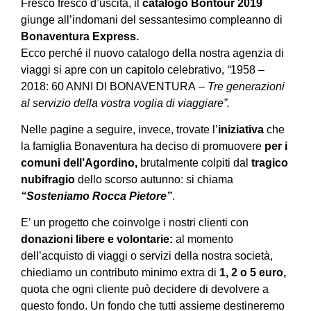
Fresco fresco d’uscita, il
catalogo Bontour 2019
giunge all’indomani del sessantesimo compleanno di
Bonaventura Express.
Ecco perché il nuovo catalogo della nostra agenzia di
viaggi si apre con un capitolo celebrativo,
“
1958 –
2018: 60 ANNI DI BONAVENTURA
– Tre generazioni
al servizio della vostra voglia di viaggiare”.
Nelle pagine a seguire, invece, trovate l’
iniziativa
che
la famiglia Bonaventura ha deciso di promuovere
per i
comuni dell’Agordino,
brutalmente colpiti dal
tragico
nubifragio
dello scorso autunno: si chiama
“Sosteniamo Rocca Pietore”
.
E’ un progetto che coinvolge i nostri clienti con
donazioni libere e volontarie:
al momento
dell’acquisto di viaggi o servizi della nostra società,
chiediamo un contributo minimo extra di
1, 2 o 5 euro,
quota che ogni cliente può decidere di devolvere a
questo fondo. Un fondo che tutti assieme destineremo