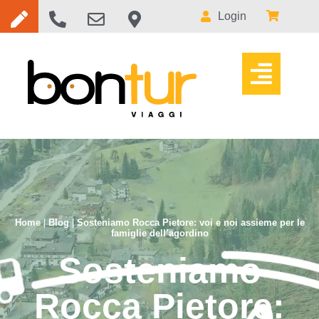
Login
Home
|
Blog
|
Sosteniamo Rocca Pietore: voi e noi assieme per le
famiglie dell’agordino
Sosteniamo
Rocca Pietore: