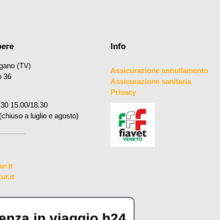
oere
Info
gano (TV)
Assicurazione annullamento
o 36
Assicurazione sanitaria
Privacy
.30 15.00/18.30
(chiuso a luglio e agosto)
r.it
r.it
enza in viaggio h24