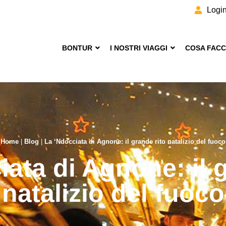
Logi
BONTUR
I NOSTRI VIAGGI
COSA FAC
Home
|
Blog
|
La ‘Ndocciata di Agnone: il grande rito natalizio del fuoco
ata di Agnone: il 
natalizio del fuoco