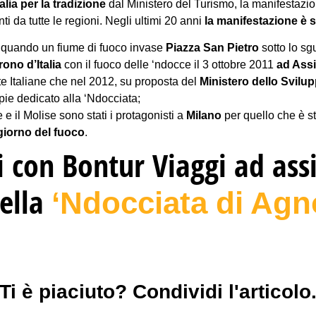
alia per la tradizione
dal Ministero del Turismo, la manifestazi
nti da tutte le regioni. Negli ultimi 20 anni
la manifestazione è s
, quando un fiume di fuoco invase
Piazza San Pietro
sotto lo sg
ono d’Italia
con il fuoco delle ‘ndocce il 3 ottobre 2011
ad Assi
te Italiane che nel 2012, su proposta del
Ministero dello Svil
opie dedicato alla ‘Ndocciata;
 e il Molise sono stati i protagonisti a
Milano
per quello che è st
 giorno del fuoco
.
i con Bontur Viaggi ad assi
della
‘Ndocciata di Ag
Ti è piaciuto? Condividi l'articolo