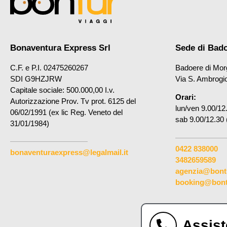
Bonaventura Express Srl
Sede di Bad
C.F. e P.I. 02475260267
Badoere di Mor
SDI G9HZJRW
Via S. Ambrogi
Capitale sociale: 500.000,00 I.v.
Orari:
Autorizzazione Prov. Tv prot. 6125 del
lun/ven 9.00/12
06/02/1991 (ex lic Reg. Veneto del
sab 9.00/12.30 
31/01/1984)
0422 838000
bonaventuraexpress@legalmail.it
3482659589
agenzia@bontu
booking@bontu
Assist