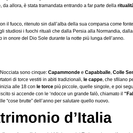
e, da allora, è stata tramandata entrando a far parte della
rituali
on il fuoco, ritenuto sin dall’alba della sua comparsa come fonte
agli studiosi i fuochi rituali che dalla Persia alla Normandia, dalla
 in onore del Dio Sole durante la notte più lunga dell’anno.
 ‘Nocciata sono cinque:
Capammonde
e
Capabballe
,
Colle Se
tori di torce vestiti in abiti tradizionali,
le cappe
, che sfilano p
inizia alle 18 con
le torce
più piccole, quelle singole, e poi seg
biscito si accende con le ‘ndocce un grande falò, chiamato il
“Fal
alle “cose brutte” dell’anno per salutare quello nuovo.
rimonio d’Italia