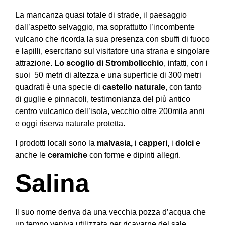
La mancanza quasi totale di strade, il paesaggio
dall’aspetto selvaggio, ma soprattutto l’incombente
vulcano che ricorda la sua presenza con sbuffi di fuoco
e lapilli, esercitano sul visitatore una strana e singolare
attrazione.
Lo
scoglio di Strombolicchio
, infatti, con i
suoi 50 metri di altezza e una superficie di 300 metri
quadrati è una specie di
castello naturale
, con tanto
di guglie e pinnacoli, testimonianza del più antico
centro vulcanico dell’isola, vecchio oltre 200mila anni
e oggi riserva naturale protetta.
I prodotti locali sono la
malvasia,
i
capperi,
i
dolci
e
anche le
ceramiche
con forme e dipinti allegri.
Salina
Il suo nome deriva da una vecchia pozza d’acqua che
un tempo veniva utilizzata per ricavarne del sale.