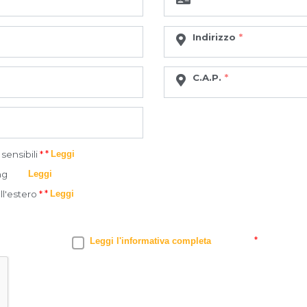
Indirizzo
C.A.P.
*
sensibili
*
Leggi
ng
Leggi
*
ll'estero
*
Leggi
*
Leggi l'informativa completa